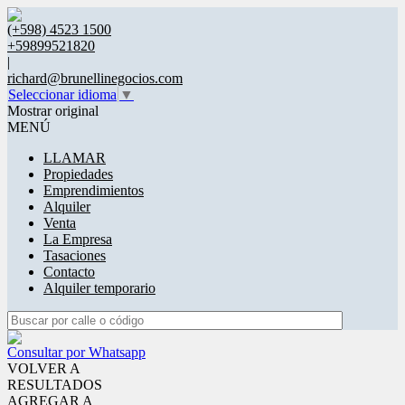
(+598) 4523 1500
+59899521820
|
richard@brunellinegocios.com
Seleccionar idioma
▼
Mostrar original
MENÚ
LLAMAR
Propiedades
Emprendimientos
Alquiler
Venta
La Empresa
Tasaciones
Contacto
Alquiler temporario
Consultar por Whatsapp
VOLVER A
RESULTADOS
AGREGAR A